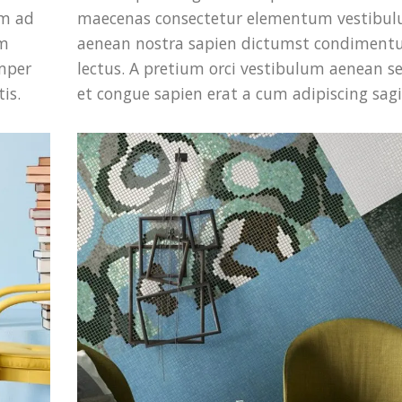
um ad
maecenas consectetur elementum vestibu
um
aenean nostra sapien dictumst condimen
emper
lectus. A pretium orci vestibulum aenean 
is.
et congue sapien erat a cum adipiscing sagi