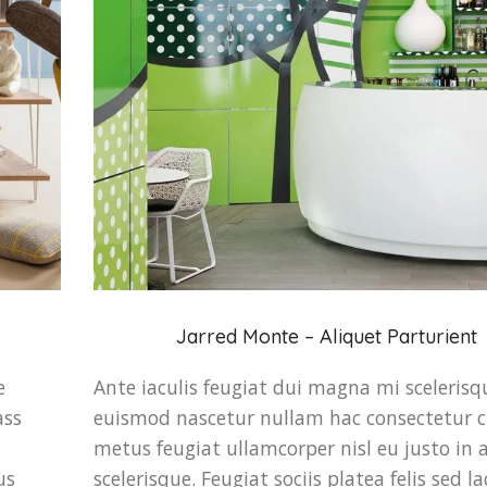
Jarred Monte – Aliquet Parturient
e
Ante iaculis feugiat dui magna mi scelerisq
ass
euismod nascetur nullam hac consectetur c
metus feugiat ullamcorper nisl eu justo in 
us
scelerisque. Feugiat sociis platea felis sed l