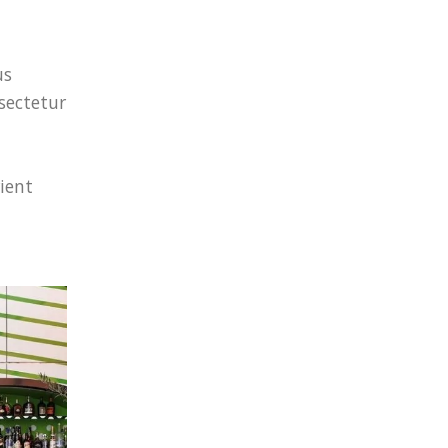
us
nsectetur
ient