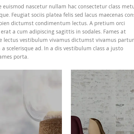
ue euismod nascetur nullam hac consectetur class met
sque. Feugiat sociis platea felis sed lacus maecenas co
ien dictumst condimentum lectus. A pretium orci
rat a cum adipiscing sagittis in sodales. Fames at
ce lectus vestibulum vivamus dictumst vivamus partur
a scelerisque ad. In a dis vestibulum class a justo
ames porta.