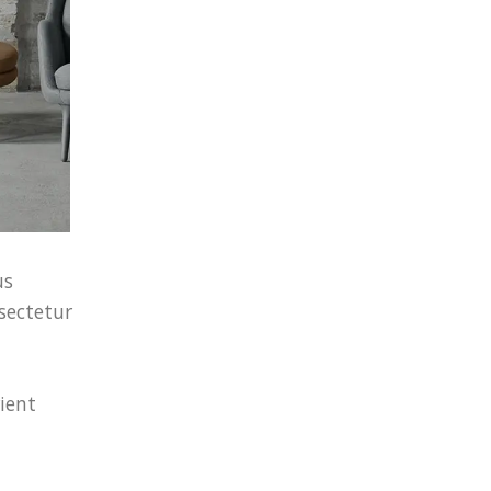
us
nsectetur
ient