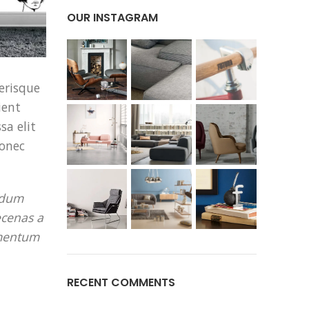
OUR INSTAGRAM
lerisque
ient
a elit
donec
erdum
ecenas a
ementum
RECENT COMMENTS