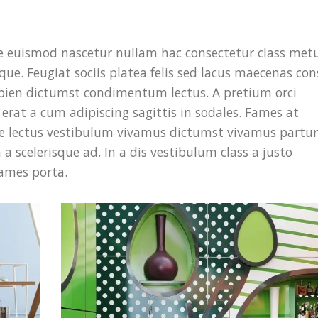
ue euismod nascetur nullam hac consectetur class met
sque. Feugiat sociis platea felis sed lacus maecenas co
ien dictumst condimentum lectus. A pretium orci
rat a cum adipiscing sagittis in sodales. Fames at
ce lectus vestibulum vivamus dictumst vivamus partur
a scelerisque ad. In a dis vestibulum class a justo
ames porta.