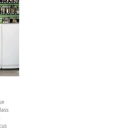
ue
lass
a
acus