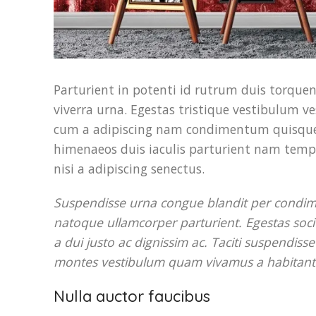
Parturient in potenti id rutrum duis torquen
viverra urna. Egestas tristique vestibulum v
cum a adipiscing nam condimentum quisque 
himenaeos duis iaculis parturient nam tempo
nisi a adipiscing senectus.
Suspendisse urna congue blandit per condime
natoque ullamcorper parturient. Egestas soci
a dui justo ac dignissim ac. Taciti suspendis
montes vestibulum quam vivamus a habitant in
Nulla auctor faucibus