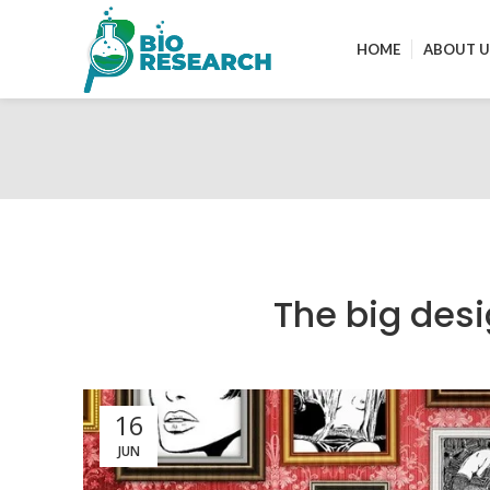
HOME
ABOUT U
The big desi
16
JUN