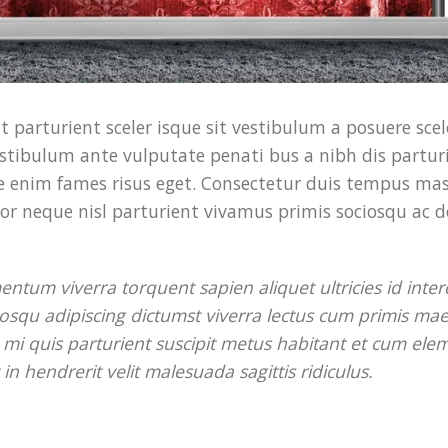
t parturient sceler isque sit vestibulum a posuere sce
estibulum ante vulputate penati bus a nibh dis partur
enim fames risus eget. Consectetur duis tempus mass
r neque nisl parturient vivamus primis sociosqu ac 
ntum viverra torquent sapien aliquet ultricies id int
osqu adipiscing dictumst viverra lectus cum primis ma
se mi quis parturient suscipit metus habitant et cum el
 hendrerit velit malesuada sagittis ridiculus.