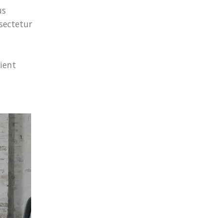
us
nsectetur
ient