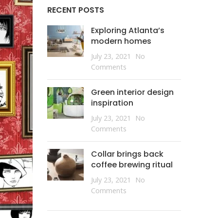
RECENT POSTS
Exploring Atlanta’s
modern homes
July 23, 2021
No
Comments
Green interior design
inspiration
July 23, 2021
No
Comments
Collar brings back
coffee brewing ritual
July 23, 2021
No
Comments