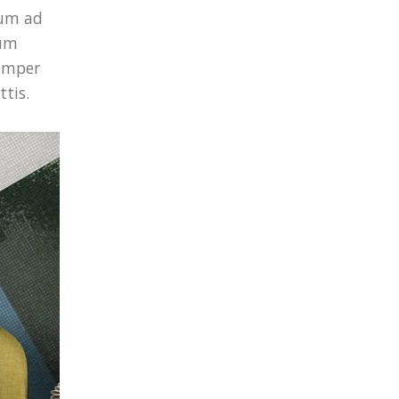
lum ad
tum
semper
ttis.