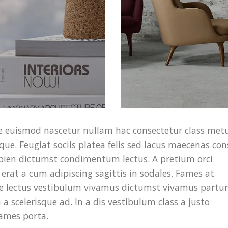
ue euismod nascetur nullam hac consectetur class met
sque. Feugiat sociis platea felis sed lacus maecenas co
ien dictumst condimentum lectus. A pretium orci
rat a cum adipiscing sagittis in sodales. Fames at
ce lectus vestibulum vivamus dictumst vivamus partur
a scelerisque ad. In a dis vestibulum class a justo
ames porta.